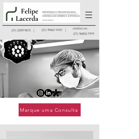
URGÊNCIAS :
(21) 99467-9707 |
(21) 2249-9672 |
(21) 96852-7979
Marque uma Consulta